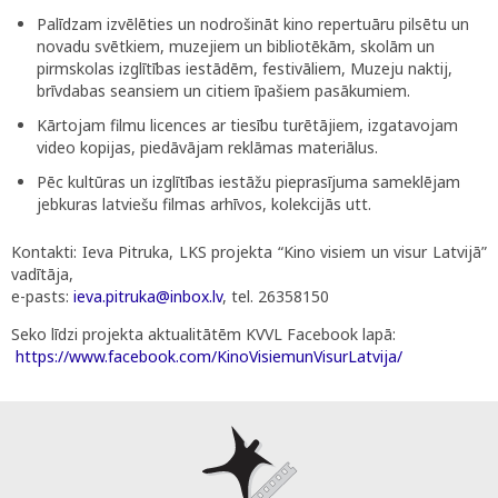
Palīdzam izvēlēties un nodrošināt kino repertuāru pilsētu un
novadu svētkiem, muzejiem un bibliotēkām, skolām un
pirmskolas izglītības iestādēm, festivāliem, Muzeju naktij,
brīvdabas seansiem un citiem īpašiem pasākumiem.
Kārtojam filmu licences ar tiesību turētājiem, izgatavojam
video kopijas, piedāvājam reklāmas materiālus.
Pēc kultūras un izglītības iestāžu pieprasījuma sameklējam
jebkuras latviešu filmas arhīvos, kolekcijās utt.
Kontakti: Ieva Pitruka, LKS projekta “Kino visiem un visur Latvijā”
vadītāja,
e-pasts:
ieva.pitruka@inbox.lv
, tel. 26358150
Seko līdzi projekta aktualitātēm KVVL Facebook lapā:
https://www.facebook.com/KinoVisiemunVisurLatvija/