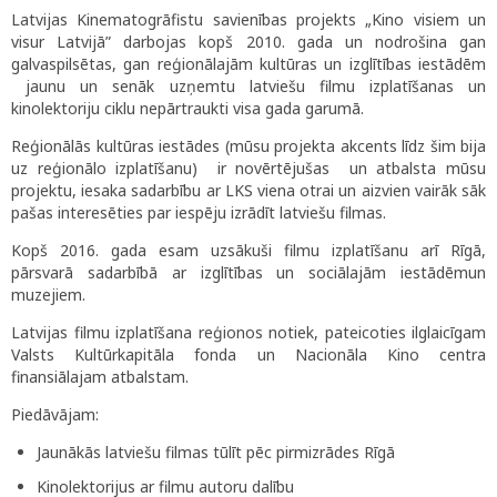
Latvijas Kinematogrāfistu savienības projekts „Kino visiem un
visur Latvijā” darbojas kopš 2010. gada un nodrošina gan
galvaspilsētas, gan reģionālajām kultūras un izglītības iestādēm
jaunu un senāk uzņemtu latviešu filmu izplatīšanas un
kinolektoriju ciklu nepārtraukti visa gada garumā.
Reģionālās kultūras iestādes (mūsu projekta akcents līdz šim bija
uz reģionālo izplatīšanu) ir novērtējušas un atbalsta mūsu
projektu, iesaka sadarbību ar LKS viena otrai un aizvien vairāk sāk
pašas interesēties par iespēju izrādīt latviešu filmas.
Kopš 2016. gada esam uzsākuši filmu izplatīšanu arī Rīgā,
pārsvarā sadarbībā ar izglītības un sociālajām iestādēmun
muzejiem.
Latvijas filmu izplatīšana reģionos notiek, pateicoties ilglaicīgam
Valsts Kultūrkapitāla fonda un Nacionāla Kino centra
finansiālajam atbalstam.
Piedāvājam:
Jaunākās latviešu filmas tūlīt pēc pirmizrādes Rīgā
Kinolektorijus ar filmu autoru dalību